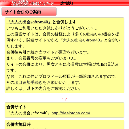
（女性版）
サイト合併のご案内
『大人の出会いfrom40』
と合併します
いつもご利用いただき誠にありがとうございます。
この度当サイトは、会員の皆様により多くの出会いの機会を提
供すべく、関連サイトである
『大人の出会いfrom40』
と合併い
たします。
合併後も引き続き当サイトが運営を行います。
また、会員番号の変更もございません。
サイトの合併により、男女ともに会員数は大幅に増加の見込み
です。
なお、これに伴いプロフィール項目が一部追加されますので、
その
項目追加手続き
をお願いいたします。
詳しくは、以下の内容をご確認ください。
合併サイト
『大人の出会いfrom40』
http://deaiotona.com/
合併実施日時