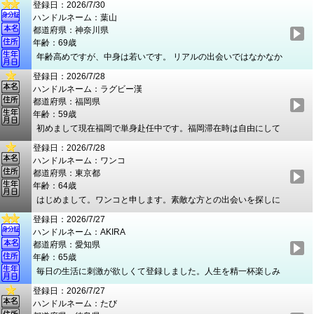
録される方がほとんどかと思います。ぜひ率直にお話して一緒に
登録日：2026/7/30
お別れして時がたち、新たな出逢いを求め登録させて頂きまし
過ごせる方と出会えたらうれしいです。 普段は人と接することが
ハンドルネーム：葉山
た。日々のメールのやりとりから、お互いに心穏やかなお付き合
多い職種の仕事をしています。話すのも聞くのも苦手ではありま
都道府県：神奈川県
いに発展する方との出逢いを期待しています。宜しくお願い致し
せんので気軽にお声がけください。よろしくお願いします。
年齢：69歳
ます。
年齢高めですが、中身は若いです。 リアルの出会いではなかなか
婚外恋愛関係には進めません。 危険ですよね。 そこで実社会で
登録日：2026/7/28
は全くつながりのないところで素敵な出会いを見つけられたらと
ハンドルネーム：ラグビー漢
思っています。 結婚では長く恋愛感情やときめきを維持するのは
都道府県：福岡県
難しく、人知れず、誰をも傷つけることなく人生最後の恋を楽し
年齢：59歳
みたいと思います。 多趣味でいろんな活動をしています。 結構モ
初めまして現在福岡で単身赴任中です。福岡滞在時は自由にして
テるほうではあります。 割り切りすぎず、重すぎず、ちょワル真
います。平日は九州各地に出張しています。凄くアクティブと思
面目にお付き合いしませんか？
登録日：2026/7/28
います。 埼玉には月1回のペースで戻ります。 3月迄ラグビーを現
ハンドルネーム：ワンコ
役でしていたので若く見られます。 日課はジムで筋トレするのが
都道府県：東京都
日課です。 今迄の経験、体力、トーク等できっと楽しませます。
年齢：64歳
お逢いして後悔をする用なことにはならないと思います。 お互い
はじめまして。ワンコと申します。素敵な方との出会いを探しに
を尊重し合いながら秘密厳守で楽しみましょう。 楽しい時間を共
登録しました。 私は、温厚で優しいと言われ、何事にも誠実であ
有出来るのを楽しみにしております。 最後に昔はDJの赤坂泰彦さ
登録日：2026/7/27
りたいと思っており、清潔感にも気を付けています。 楽しくメー
んや、役所広司さんに似ていると言われてました。 貴方に喜ばれ
ハンドルネーム：AKIRA
ル交換から始められればと思っています。どうぞ宜しくお願いし
る様に精一杯頑張ります。 ではご連絡を楽しみにお待ちしており
都道府県：愛知県
ます。
ます。
年齢：65歳
毎日の生活に刺激が欲しくて登録しました。人生を精一杯楽しみ
たいです。一緒に人生を楽しみませんか。普段の生活とは少し違
登録日：2026/7/27
う、気軽に笑えて、自然体で過ごせる時間があればと思い登録し
ハンドルネーム：たび
ました。 気取らない食事も、少し雰囲気のあるお店も好きです