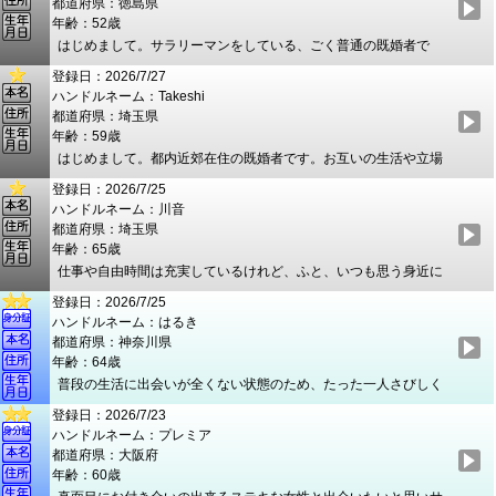
都道府県：徳島県
が、行き先よりも一緒にいる空気を大切にしたい方です。 話を
年齢：52歳
聞くのも好きですが、よく笑い、いろいろな話をする方だと思い
はじめまして。サラリーマンをしている、ごく普通の既婚者で
ます。 最初から関係を決めつけず、まずはメールや食事を通し
す。周りからは性格はポジティブと言われます。日々を楽しく過
て、一緒にいて楽しいか、安心できるかを感じられたら嬉しいで
登録日：2026/7/27
ごせるよう、苦手なことでも前向きに取り組むようにしていま
す。 気が合えば、友人のような安心感だけで終わらず、男女と
ハンドルネーム：Takeshi
す。日々は仕事と家庭の往復で真面目に過ごしていますが、お互
しても自然に惹かれ合えたら素敵ですね。 落ち着いた時間も、
都道府県：埼玉県
いにプライベートや家庭の事情を尊重しつつ、癒やし合える大人
少し刺激のある時間も、二人で大切に楽しめる方と出会えたらと
年齢：59歳
の関係を求めて登録しました。まずはメッセージでお互いのこと
思っています。
はじめまして。都内近郊在住の既婚者です。お互いの生活や立場
を知り、信頼関係を築いてからお会いしたいです。秘密は必ず守
を大切にしながら、無理のない距離感で、穏やかに時間を重ねて
りますので、安心してやり取りしていただければ嬉しいです！よ
登録日：2026/7/25
いける方と出会えたらと思っています。日常から少し離れた場所
ろしくお願いします。
ハンドルネーム：川音
で、肩の力を抜いて過ごせるひとときや、心が満たされるような
都道府県：埼玉県
関係が理想です。見た目はスーツでいることが多く、穏やかで紳
年齢：65歳
士的と言われることが多いです。仕事は外資系企業で役員をして
仕事や自由時間は充実しているけれど、ふと、いつも思う身近に
おり、国内外への出張もありますので、タイミングが合えば出張
は無い足りないもの探してみたいなと思います。 知り合うことで
先でお会いすることも可能です。スケジュールは比較的柔軟に調
登録日：2026/7/25
お互いに心身ともに癒されて楽しみでもあり生き生きとした日々
整できます。 まずは気軽にメッセージから、お互いのフィーリン
ハンドルネーム：はるき
になればいいなと思います、相性は大事ですね。 仕事もしていま
グを確かめながら、自然な流れで関係を築けたら嬉しいです。心
都道府県：神奈川県
す、明るくフランクな性格です、不安や負担はさせないので安心
地よいご縁を楽しみにしています。どうぞよろしくお願いしま
年齢：64歳
してよりかかってくれる方が嬉しいです。
す。
普段の生活に出会いが全くない状態のため、たった一人さびしく
このまま残りの人生を過ごそうかなとも思ってましたが、もしか
登録日：2026/7/23
して一歩踏み出したら新しい景色があるかもと思い登録しまし
ハンドルネーム：プレミア
た。女性として大切にされたい、認めてほしいといった現状の男
都道府県：大阪府
女関係に満足してない方からのご連絡お待ちしています。容姿・
年齢：60歳
年齢などに関係なく、人生のパートナーとして内面でひかれ繋が