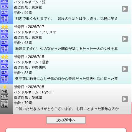
にやり取りさせていただく方とは交換させていただこうと思って
ハンドルネーム：涼
事を共感し、お互いにホッコリできるような女性がそぼに居て欲
います。外見的にはキモくない程度の普通のおじさんだと思いま
都道府県：東京都
しい…と思うようになりました。 週末はもっぱら海か山で活動し
すが、体型や容姿には気を付けているつもりです。お酒は普通に
年齢：56歳
ているので、年齢より若く見られます。身体も心も50代前半の感
飲めますが、タバコは吸わないです。よろしくお願いします。
都内で働く会社員です。 普段の生活とは少し違う、気軽に笑え
覚です。 女性の気持ちを理解しエチケットを守れる男です。また
て、自然体で過ごせる時間があればと思い登録しました。 気取
これまで国内外でいろいろな経験を積んできたので、人よりは引
登録日：2026/7/17
らない食事も、少し雰囲気のあるお店も好きですが、行き先より
き出しは多いかと思います。 先ずはメールから、そして仲良くな
ハンドルネーム：ノリスケ
も一緒にいる空気を大切にしたい方です。 話を聞くのも好きで
れたら会ってゆっくりお話しできたら嬉しく思います。 ご連絡を
都道府県：東京都
すが、よく笑い、いろいろな話をする方だと思います。 最初か
お待ちしています。
年齢：63歳
ら関係を決めつけず、まずはメールや食事を通して、一緒にいて
既婚者ですが、心の繋がった関係が築けるたった一人の女性を真
楽しいか、安心できるかを感じられたら嬉しいです。 気が合え
剣に探しています。お互いの立場を理解し日常を忘れて癒しあえ
ば、友人のような安心感だけで終わらず、男女としても自然に惹
登録日：2026/7/15
る、そんな素敵な女性と長いお付き合いを希望します。会ってい
かれ合えたら素敵ですね。 落ち着いた時間も、少し刺激のある
ハンドルネーム：優作
る時はその限られた大切な時間を心身共に共有できる、そんな素
時間も、二人で大切に楽しめる方と出会えたらと思っています。
都道府県：神奈川県
敵な関係でいられたらと思っています。メールから仲良くなって
年齢：58歳
いつしか逢いたくなる…、それってとっても自然なことですよ
数年前に独身になり子供の時から普通だった裸族生活に戻った変
ね。焦っても良い出会いなんてできないと思っていますから。誠
人（態？笑）です。そのためか女性美や耽美に感化される官能主
実さと、女性への思いやりは誰にも負けません。まずはメールで
登録日：2026/7/15
義かつ胸フェチ、デートでも谷間を惜しげなく眩しくも古風な女
お互いのことを沢山お話しましょう～(^▽^)/では、よろしくお願
ハンドルネーム：Ryouji
性を理想としてきました。それが叶い破廉恥な女性と出会いまし
いします。
都道府県：茨城県
て、長く細く不埒に恋愛していたものの…私の親の介護が頻繁に
年齢：70歳
なり数年前に別れました。その介護も終わり気持ち新たに再登録
ご覧いただきありがとうございます。 お目にとまった素敵な方か
です。肉食女性はタイプでもそれだけの関係には興味ないです。
らのご連絡をお待ちしております。また、私も素敵だなと思える
私自身、床上手とはいいませんが性も日常も偏見なく常識的かつ
方にメールさせていただきますのでよろしくお願いします。 性格
お互い真摯に敬愛と情愛をもって一途な恋を長く続けたいです。
は明るく前向きで結構その気になればフットワークも軽いです。
寂しがり屋さんに好かれやすいです。
いつまでも若い時と同じ気持ちで恋愛からセフレまでしたいと思