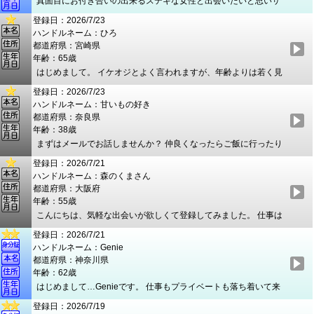
真面目にお付き合いの出来るステキな女性と出会いたいと思いサ
った関係が理想です。 アピール欄がルックスになってますが単に
イトに登録しましたプレミアといいます。既婚者ですが大人の関
齢の割には若く見られるという意味合いです(笑)
登録日：2026/7/23
係で落ち着いた時間を心身ともに充実して過ごせればと思いま
ハンドルネーム：ひろ
す。メールでお話をして価値観を深める過程も大事にしたいで
都道府県：宮崎県
す。実際に出会うことが出来ましたらお相手の方を想い遣り自然
年齢：65歳
な流れで交際を深めていければと思います。性格は温厚で標準体
はじめまして。 イケオジとよく言われますが、年齢よりは若く見
型です。趣味は旅行で行った先の観光や美味しい食べ物を食べる
られ、考え方、ファッション、飲食などは普通以上だと思ってい
のが好きです。性癖は舐める行為が好きですね。サイトに登録し
登録日：2026/7/23
ます。 美味しいワインなど飲みながら楽しく過ごしたいですね。
ましたので生活圏を離れて素敵な女性と繋がってみたいとも思い
ハンドルネーム：甘いもの好き
現在は宮崎に移住して楽しく過ごしています。以前住んでいた東
ます。宜しくお願いします。
都道府県：奈良県
京とここからだと近い鹿児島、熊本、福岡あたりには、頻繁に行
年齢：38歳
き来しているので、そちら方面の方との繋がりがよいと思いま
まずはメールでお話しませんか？ 仲良くなったらご飯に行ったり
す。 秘密なルールは絶対守ります。女性の都合に出来る限り合わ
一緒に遊びに行きたいです
せられると思います。
登録日：2026/7/21
ハンドルネーム：森のくまさん
都道府県：大阪府
年齢：55歳
こんにちは、気軽な出会いが欲しくて登録してみました。 仕事は
サラリーマンですが、離婚しているので現在はフリーな立場で
登録日：2026/7/21
す。今のところ再婚する気はありませんが、女性のパートナー
ハンドルネーム：Genie
（気軽な恋人やセフレのような相手）が欲しいと思っています。
都道府県：神奈川県
こう書くと軽いヤツと思われるかも知れませんが、中年になって
年齢：62歳
くると誰かにがっつり束縛されるのが苦手だからです。もちろ
はじめまして…Genieです。 仕事もプライベートも落ち着いて来
ん、緩やかだけど誠意あるお付き合いをするつもりです。写真は
て、ようやく自分を取り戻す時間が出来ましたが、ふとした瞬間
悪用されるのが嫌なのでプロフィールに掲載はしませんが、個別
登録日：2026/7/19
に孤独感に苛まれます。そんなとき日々の感動やたわいない出来