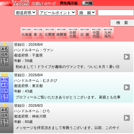
男性掲示板
登録日：2026/8/4
ハンドルネーム：ヴァン
都道府県：千葉県
年齢：59歳
初めまして！ドライブが趣味のヴァンです。ついに８月！暑い日
が続きますね～(^_^;) 先週車のクーラーがこわれてエラい目にあ
登録日：2026/8/4
いましたが、修理終わって今は激冷えです(^_^)v ドライブデート
ハンドルネーム：むささび
などいかがですか。 海でも山でも景色のいい所にお連れします
都道府県：東京都
よ。 多趣味で話題豊富なので退屈はさせません。 年齢や体型、既
年齢：43歳
婚未婚にこだわらないので、お気軽にメール下さい。待ってます
プロフィールご覧いただきありがとうございます。 家庭とも仕事
っ！
とも違う時間を作り、人生を充実させたいと思っています。どれ
登録日：2026/8/3
も全力で向き合っていますので、ここでの出会いも大切にして同
ハンドルネーム：ひろ
じように全力で向き合いたいです。お相手の方にも大事な時間を
都道府県：神奈川県
いただくことになりますので、楽しく充実した時間を過ごしてい
年齢：60歳
ただけるよう精一杯応えていきます。 趣味・嗜好やフィーリン
メッセージを拝見頂きまして有難うございます。以前、このサイ
グ、性癖まで何かしら大切にされているものがあってこちらに登
トにはお世話になり素敵な女性とお付き合いさせて頂きました。