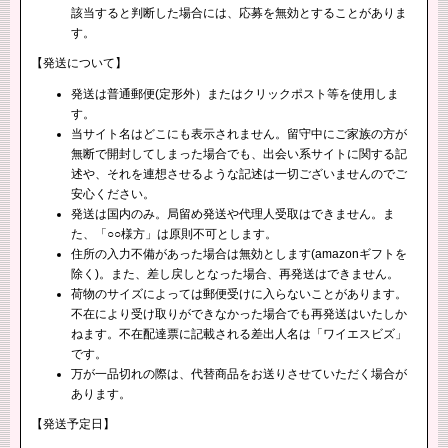
該当すると判断した場合には、応募を無効とすることがありま
す。
【発送について】
発送は普通郵便(定形外）またはクリックポスト等を使用しま
す。
当サイト名はどこにも表示されません。留守中にご家族の方が
無断で開封してしまった場合でも、出会い系サイトに関する記
述や、それを連想させるような記述は一切ございませんのでご
安心ください。
発送は国内のみ。局留め発送や代理人受取はできません。ま
た、「○○様方」は原則不可とします。
住所の入力不備があった場合は無効とします(amazonギフトを
除く)。また、差し戻しとなった場合、再発送はできません。
荷物のサイズによっては郵便受けに入らないことがあります。
不在により受け取りができなかった場合でも再発送はいたしか
ねます。不在配達票に記載される差出人名は「ワイエスビズ」
です。
万が一品切れの際は、代替商品をお送りさせていただく場合が
あります。
【発送予定日】