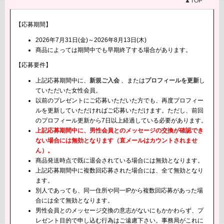
▲TOP
【応募期間】
2026年7月31日(金)～2026年8月13日(木)
商品によっては期間中でも早期終了する場合があります。
【応募要件】
上記応募期間中に、
新規ご入会
、または
プロフィールを更新
し
ていただいた女性会員。
以前のプレゼントにご応募いただいた方でも、再度プロフィー
ルを更新していただければご応募いただけます。ただし、前回
のプロフィール更新から7日以上経過している必要があります。
上記応募期間中に、男性会員とのメッセージの交換が確認でき
ない場合には無効となります（直メールはカウントされませ
ん）。
商品発送時点で既に退会されている場合には無効となります。
上記応募期間中に複数回応募された場合には、全て無効となり
ます。
別人であっても、同一住所や同一IPから複数回応募があった場
合には全て無効となります。
男性会員とのメッセージ交換の意志がないにもかかわらず、プ
レゼント目的で申し込む行為はご遠慮下さい。事務局がこれに