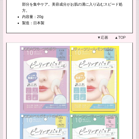
部分を集中ケア。美容成分がお肌の溝に入り込むスピード処
方。
内容量：20g
製造：日本製
▼応募
▲TOP