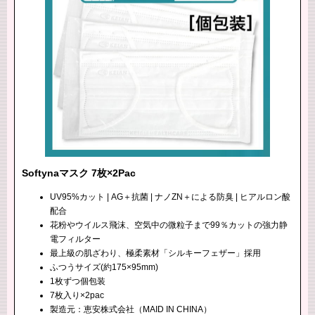
Softynaマスク 7枚×2Pac
UV95%カット | AG＋抗菌 | ナノZN＋による防臭 | ヒアルロン酸
配合
花粉やウイルス飛沫、空気中の微粒子まで99％カットの強力静
電フィルター
最上級の肌ざわり、極柔素材「シルキーフェザー」採用
ふつうサイズ(約175×95mm)
1枚ずつ個包装
7枚入り×2pac
製造元：恵安株式会社（MAID IN CHINA）